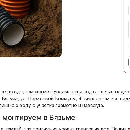
сле дождя, замокание фундамента и подтопление подва
г. Вязьма, ул. Парижской Коммуны, 4) выполняем все ви
ишнюю воду с участка грамотно и навсегда.
 монтируем в Вязьме
од землёй для понижения уровня грунтовых вод. Защищ