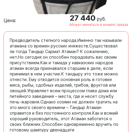
27 440
руб.
Цена:
Может меняться в момент заказа
Предводитель степного народа.Именно так называли
атамана со времен русских княжеств.Существовал
ли тогда Тандыр Сармат Атаман? К сожалению,
нет.Но сегодня он способен порадовать вас своим
присутствием.Как и тамада у кавказских народов
атаман всегда признавался старшим в деле, если
принимал в нем участие.К тандыру это тоже можно
отнести. Ему отводится основная роль в готовке
мяса, рыбы, сдобных изделий, грибов, фруктов или
овощей.Управляет всем процессом глава дома или
питейного заведения – места, где и несет службу
печь-жаровня.Однако хозяин не должен тратить на
это много своего времени – Тандыр Атаман
справится и без постоянного контроля.Как и всякий
хороший руководитель, этот Атаман заботится о
своих ближних.Способен одновременно вручить по
готовому шампуру двенадцати